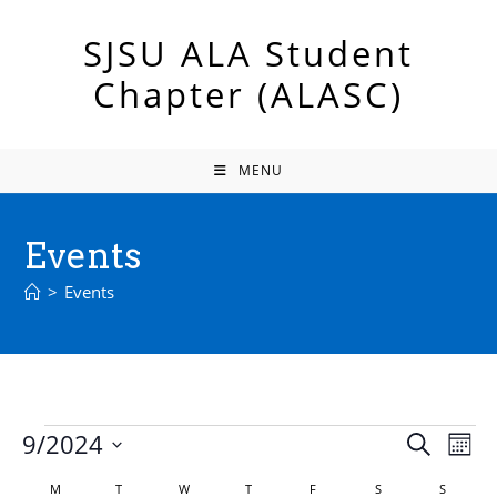
Skip
to
SJSU ALA Student
content
Chapter (ALASC)
MENU
Events
>
Events
Events
9/2024
E
E
S
M
e
v
v
S
o
M
T
W
T
F
S
a
S
C
MONDAY
TUESDAY
WEDNESDAY
THURSDAY
FRIDAY
SATURDAY
SUND
e